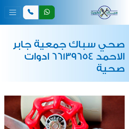
القائمة 
صحي سباك جمعية جابر
الاحمد 66139654 ادوات
صحية