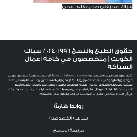
سباك صحي
فني صحي
معلم صحي
سباك صحي دسمان 66139654 – خبرة في جميع
أعمال السباكة
حقوق الطبع والنسخ 1996-2024 سباك
الكويت | متخصصون في كافه اعمال
السباكه
يُفضَّل عرض هذا الموقع باستخدام Microsoft Internet Explorer 11 أو أحدث، أو نسخة أحدث من جوجل
كروم وموزيلا فايرفوكس. هام جداً لجميع زوار الموقع, نحن نولي اهتمامًا كبيرًا برضا عملائنا، ونسعى دائمًا
لتحقيق توقعاتهم وتجاوزها. لذا، فإن رضاكم هو هدفنا الأسمى، ونعمل بجدية لضمان تقديم أفضل
الخدمات وتلبية احتياجاتكم بكل دقة واهتمام. ،نحن في سباك الكويت نقدر تواصلك معنا ونسعد بخدمتك
في أي وقت. لا تتردد في الاتصال بنا أو مراسلتنا عبر الطرق التالية: شكرا تفهمكم.
روابط هامة
سياسة الخصوصية
خريطة الموقع