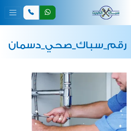
القائمة 
رقم_سباك_صحي_دسمان