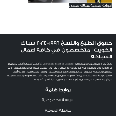
أدوات صحية
سباك صحي
فني صحي سباك هدية 66139654 ادوات صحية
الكويت
حقوق الطبع والنسخ 1996-2024 سباك
الكويت | متخصصون في كافه اعمال
السباكه
يُفضَّل عرض هذا الموقع باستخدام Microsoft Internet Explorer 11 أو أحدث، أو نسخة أحدث من جوجل
كروم وموزيلا فايرفوكس. هام جداً لجميع زوار الموقع, نحن نولي اهتمامًا كبيرًا برضا عملائنا، ونسعى دائمًا
لتحقيق توقعاتهم وتجاوزها. لذا، فإن رضاكم هو هدفنا الأسمى، ونعمل بجدية لضمان تقديم أفضل
الخدمات وتلبية احتياجاتكم بكل دقة واهتمام. ،نحن في سباك الكويت نقدر تواصلك معنا ونسعد بخدمتك
في أي وقت. لا تتردد في الاتصال بنا أو مراسلتنا عبر الطرق التالية: شكرا تفهمكم.
روابط هامة
سياسة الخصوصية
خريطة الموقع