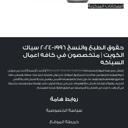
السخانات المركزية
دليل شامل لخدمات صيانة السخانات المركزية
بالكويت
حقوق الطبع والنسخ 1996-2024 سباك
الكويت | متخصصون في كافه اعمال
السباكه
يُفضَّل عرض هذا الموقع باستخدام Microsoft Internet Explorer 11 أو أحدث، أو نسخة أحدث من جوجل
كروم وموزيلا فايرفوكس. هام جداً لجميع زوار الموقع, نحن نولي اهتمامًا كبيرًا برضا عملائنا، ونسعى دائمًا
لتحقيق توقعاتهم وتجاوزها. لذا، فإن رضاكم هو هدفنا الأسمى، ونعمل بجدية لضمان تقديم أفضل
الخدمات وتلبية احتياجاتكم بكل دقة واهتمام. ،نحن في سباك الكويت نقدر تواصلك معنا ونسعد بخدمتك
في أي وقت. لا تتردد في الاتصال بنا أو مراسلتنا عبر الطرق التالية: شكرا تفهمكم.
روابط هامة
سياسة الخصوصية
خريطة الموقع