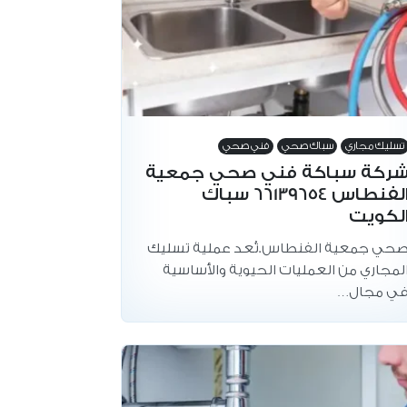
تسليك مجاري
سباك صحي
فني صحي
ركة سباكة فني صحي جمعية
الفنطاس 66139654 سباك
لكويت
حي جمعية الفنطاس.تُعد عملية تسليك
لمجاري من العمليات الحيوية والأساسية
ي مجال…