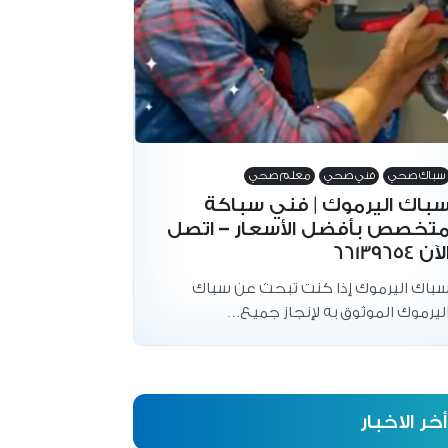
سباك صحي
فني صحي
معلم صحي
باك اليرموك | فني سباكة
تخصص بأفضل الأسعار – اتصل
لآن 66139654
باك اليرموك إذا كنت تبحث عن سباك
ليرموك الموثوق به لإنجاز جميع…
أخر الاخبار