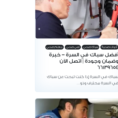
أدوات صحية
سباك صحي
فني صحي
معلم صحي
فضل سباك في السرة – خبرة
ضمان وجودة | اتصل الآن
6613965
باك في السرة إذا كنت تبحث عن سباك
ي السرة محترف وذو…