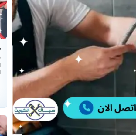
ش
ا
ص
ا
ف