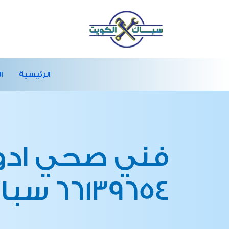
الرئيسية
ا
فني صحي ادو
66139654 سباك الكويت