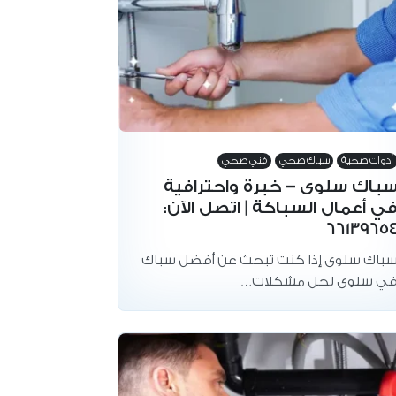
أدوات صحية
سباك صحي
فني صحي
باك سلوى – خبرة واحترافية
ي أعمال السباكة | اتصل الآن:
6613965
باك سلوى إذا كنت تبحث عن أفضل سباك
ي سلوى لحل مشكلات…