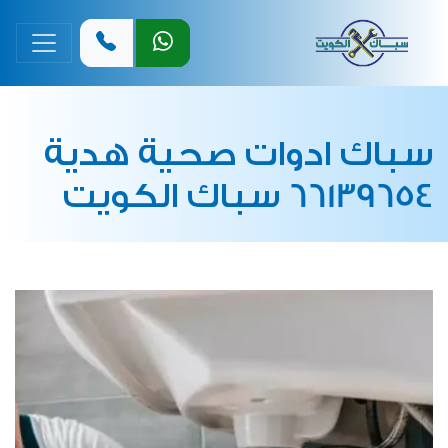
القائمة 
سباك ادوات صحية هدية
66139654 سباك الكويت