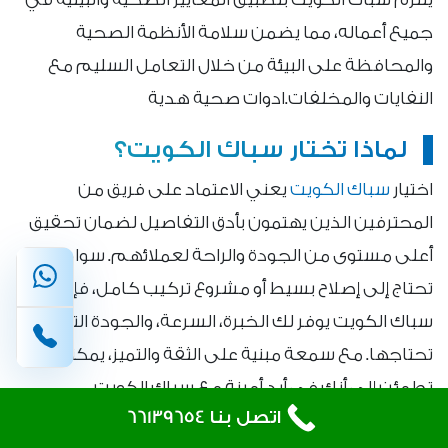
جميع أعماله، مما يضمن سلامة الأنظمة الصحية
والمحافظة على البيئة من خلال التعامل السليم مع
النفايات والمخلفات.ادوات صحية هدية
لماذا تختار سباك الكويت؟
اختيار
سباك الكويت
يعني الاعتماد على فريق من
المحترفين الذين يهتمون بأدق التفاصيل لضمان تحقيق
أعلى مستوى من الجودة والراحة لعملائهم. سواء كنت
تحتاج إلى إصلاح بسيط أو مشروع تركيب كامل، فإن
سباك الكويت يوفر لك الخبرة، السرعة، والجودة التي
تحتاجها. مع سمعة مبنية على الثقة والتميز، يمكنك أن
تطمئن إلى أنك في أيدٍ أمينة مع سباك الكويت.
اتصل بنا 66139654
تركيب فلتر وتصليح مضخات هدية