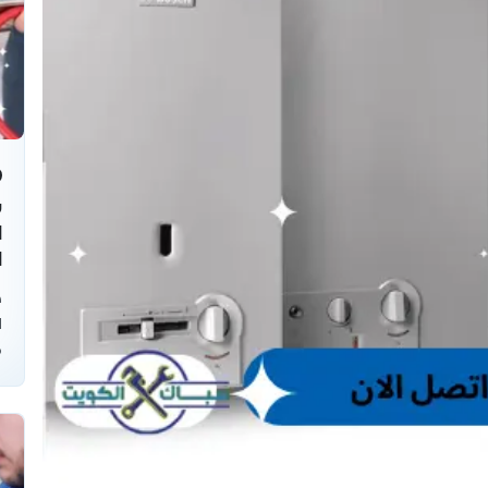
ش
ا
ص
ا
ف