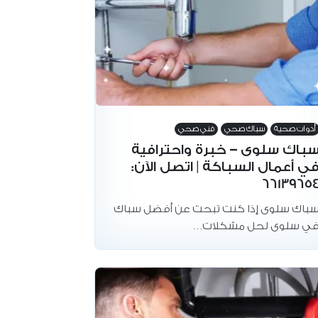
أدوات صحية
سباك صحي
فني صحي
باك سلوى – خبرة واحترافية
ي أعمال السباكة | اتصل الآن:
6613965
باك سلوى إذا كنت تبحث عن أفضل سباك
ي سلوى لحل مشكلات…