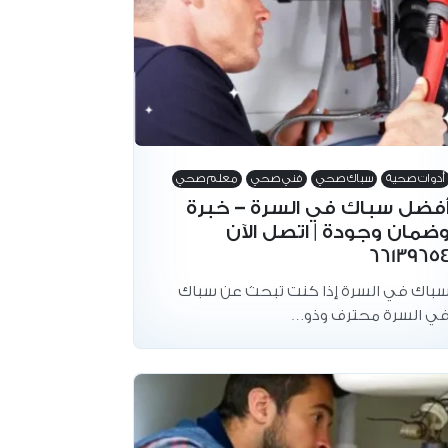
أدوات صحية
سباك صحي
فني صحي
معلم صحي
فضل سباك في السرة – خبرة
ضمان وجودة | اتصل الآن
6613965
باك في السرة إذا كنت تبحث عن سباك
ي السرة محترف وذو…