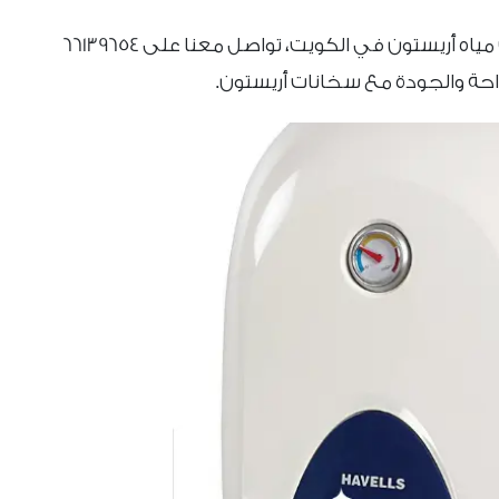
للحصول على خدمة تركيب أو صيانة سخانات مياه أريستون في الكويت، تواصل معنا على 66139654
راحة والجودة مع سخانات أريستون.