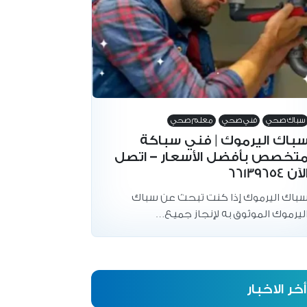
سباك صحي
فني صحي
معلم صحي
باك اليرموك | فني سباكة
تخصص بأفضل الأسعار – اتصل
لآن 66139654
باك اليرموك إذا كنت تبحث عن سباك
ليرموك الموثوق به لإنجاز جميع…
أخر الاخبار