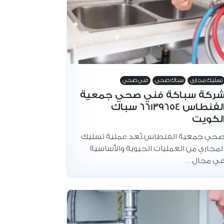
تسليك مجاري
سباك صحي
فني صحي
ركة سباكة فني صحي جمعية
الفنطاس 66139654 سباك
لكويت
حي جمعية الفنطاس.تُعد عملية تسليك
لمجاري من العمليات الحيوية والأساسية
ي مجال…