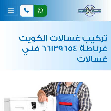
القائمة 
تركيب غسالات الكويت
غرناطة 66139654 فني
غسالات