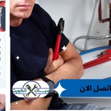
ش
ا
ص
ا
ف