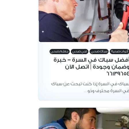
أدوات صحية
سباك صحي
فني صحي
معلم صحي
فضل سباك في السرة – خبرة
ضمان وجودة | اتصل الآن
6613965
باك في السرة إذا كنت تبحث عن سباك
ي السرة محترف وذو…