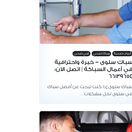
أدوات صحية
سباك صحي
فني صحي
باك سلوى – خبرة واحترافية
ي أعمال السباكة | اتصل الآن:
6613965
باك سلوى إذا كنت تبحث عن أفضل سباك
ي سلوى لحل مشكلات…