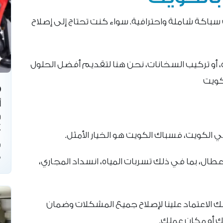
بالكويت 66139654 لخدمات سباكة شاملة واحترافية. سواء كنت تحتاج إلى إصلاح
، أو تركيب السخانات، نحن هنا لتقديم أفضل الحلول
كويت
أ
و
4
 الكويت، فسباك الكويت هو الخيار الأمثل.
س
ف
طال، بما في ذلك تسربات المياه، انسداد المجاري،
ك الاعتماد علينا لإصلاح جميع المشكلات وضمان
 أو مكان عملك.