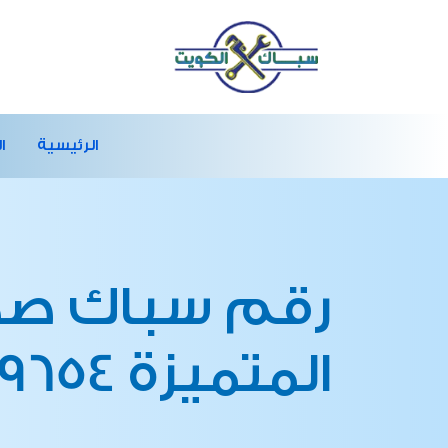
الرئيسية
ا
رقم سباك صح
المتميزة 66139654 فني صحي