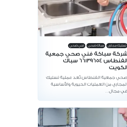
تسليك مجاري
سباك صحي
فني صحي
ركة سباكة فني صحي جمعية
الفنطاس 66139654 سباك
لكويت
حي جمعية الفنطاس.تُعد عملية تسليك
لمجاري من العمليات الحيوية والأساسية
ي مجال…