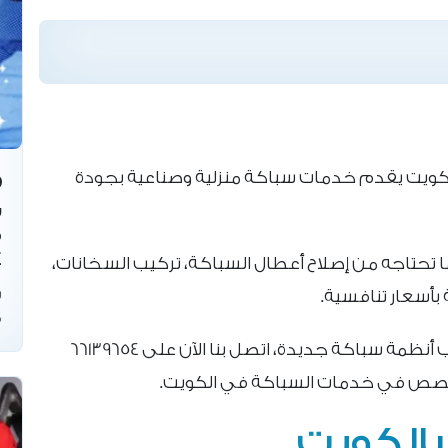
ويت يقدم خدمات سباكة منزلية وصناعية بجودة
س
ف
4
ا تحتاجه من إصلاح أعطال السباكة، تركيب السخانات،
س
بأسعار تنافسية.
ف
سواء كنت في حاجة إلى صيانة طارئة أو تركيب أنظمة سباكة جديدة، اتصل بنا الآن على 66139654
خصص في خدمات السباكة في الكويت.
الكويت