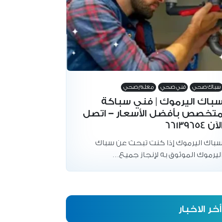
سباك صحي
فني صحي
معلم صحي
باك اليرموك | فني سباكة
تخصص بأفضل الأسعار – اتصل
لآن 66139654
باك اليرموك إذا كنت تبحث عن سباك
ليرموك الموثوق به لإنجاز جميع…
أخر الاخبار