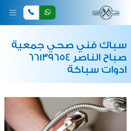
القائمة 
سباك فني صحي جمعية
صباح الناصر 66139654
ادوات سباكة