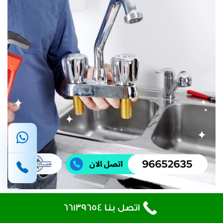
تسليك مجاري حطين
اتصل بنا 66139654