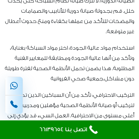
الصيانة الدورية: لا تترك صيانة نظام السباكة حتى يحدث
خلل. قم بجدولة صيانة دورية للأنابيب والصمامات
والمضخات للتأكد من عملها بكفاءة ومنع حدوث أعطال
غير متوقعة.
استخدام مواد عالية الجودة: اختر مواد السباكة بعناية،
وتأكد من أنها عالية الجودة ومطابقة للمعايير الفنية
المطلوبة. هذا يضمن تحمل الأنظمة الصحية لفترة طويلة
دون مشاكل.جمعية صحي الفروانية
التركيب الاحترافي: تأكد من أن السباكين الذين تختارهم
لتركيب أو صيانة الأنظمة الصحية مؤهلين ومدربين على
أعلى مستوى من الاحترافية. العمل السيء قد يؤدي إلى
مشاكل كبيرة في المستقبل.
اتصل بنا 66139654