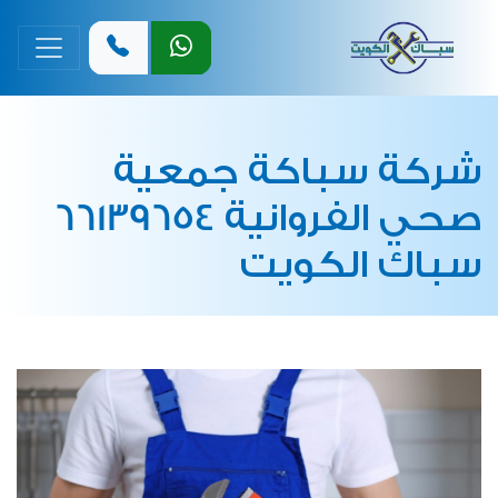
القائمة 
شركة سباكة جمعية
صحي الفروانية 66139654
سباك الكويت