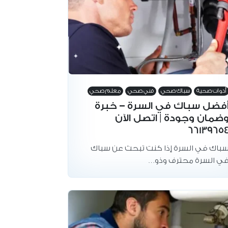
أدوات صحية
سباك صحي
فني صحي
معلم صحي
فضل سباك في السرة – خبرة
ضمان وجودة | اتصل الآن
6613965
باك في السرة إذا كنت تبحث عن سباك
ي السرة محترف وذو…