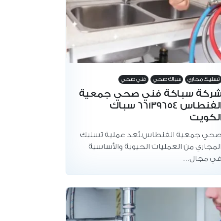
تسليك مجاري
سباك صحي
فني صحي
ركة سباكة فني صحي جمعية
الفنطاس 66139654 سباك
لكويت
حي جمعية الفنطاس.تُعد عملية تسليك
لمجاري من العمليات الحيوية والأساسية
ي مجال…