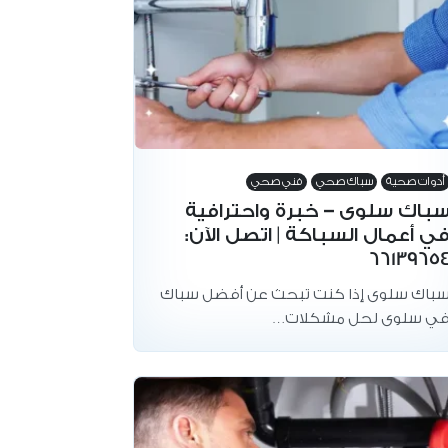
أدوات صحية
سباك صحي
فني صحي
باك سلوى – خبرة واحترافية
ي أعمال السباكة | اتصل الآن:
6613965
باك سلوى إذا كنت تبحث عن أفضل سباك
ي سلوى لحل مشكلات…