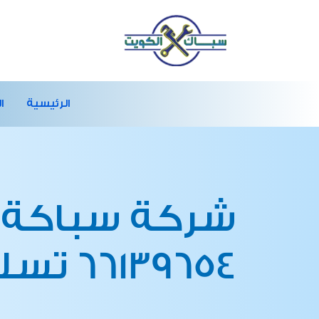
الرئيسية
ا
شركة سباكة 
66139654 تسليك مجاري الكويت