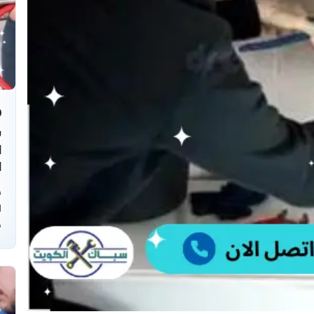
ش
ا
ص
ا
ف