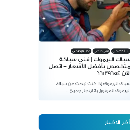
سباك صحي
فني صحي
معلم صحي
باك اليرموك | فني سباكة
تخصص بأفضل الأسعار – اتصل
لآن 66139654
باك اليرموك إذا كنت تبحث عن سباك
ليرموك الموثوق به لإنجاز جميع…
أخر الاخبار